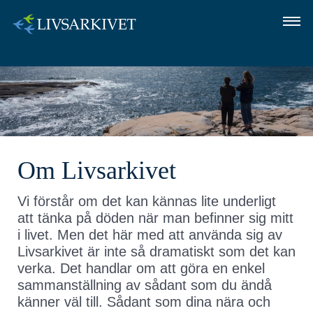
Logga in
OM LIVSARKIVET
SÅ GÖR DU
FRÅGOR OCH SVAR
Om Livsarkivet
LOGGA IN
Vi förstår om det kan kännas lite underligt
att tänka på döden när man befinner sig mitt
i livet. Men det här med att använda sig av
Livsarkivet är inte så dramatiskt som det kan
verka. Det handlar om att göra en enkel
sammanställning av sådant som du ändå
känner väl till. Sådant som dina nära och